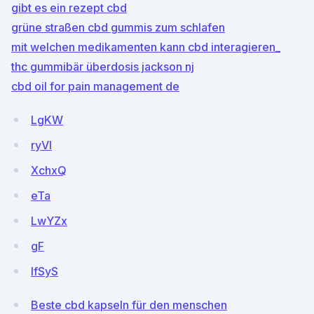
gibt es ein rezept cbd
grüne straßen cbd gummis zum schlafen
mit welchen medikamenten kann cbd interagieren_
thc gummibär überdosis jackson nj
cbd oil for pain management de
LgKW
ryVI
XchxQ
eTa
LwYZx
gF
IfSyS
Beste cbd kapseln für den menschen