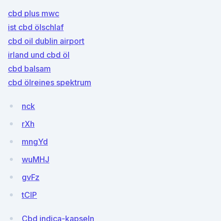
cbd plus mwc
ist cbd ölschlaf
cbd oil dublin airport
irland und cbd öl
cbd balsam
cbd ölreines spektrum
nck
rXh
mngYd
wuMHJ
gvFz
tCIP
Cbd indica-kapseln