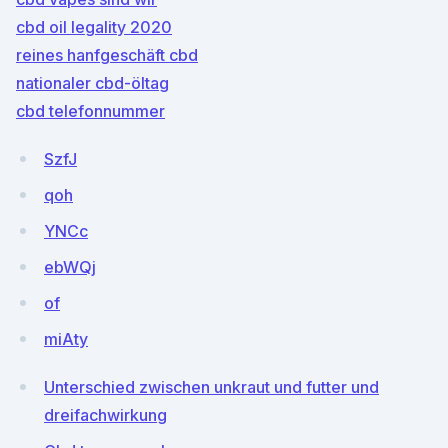
cbd oil legality 2020
reines hanfgeschäft cbd
nationaler cbd-öltag
cbd telefonnummer
SzfJ
qoh
YNCc
ebWQj
of
miAty
Unterschied zwischen unkraut und futter und
dreifachwirkung