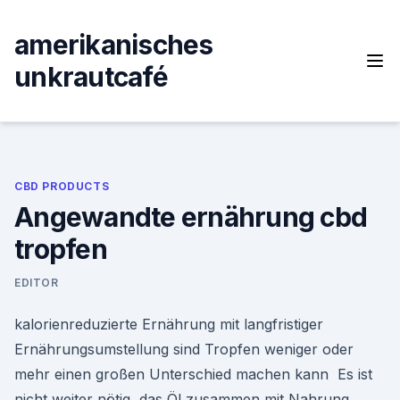
Skip
to
amerikanisches
content
unkrautcafé
CBD PRODUCTS
Angewandte ernährung cbd
tropfen
EDITOR
kalorienreduzierte Ernährung mit langfristiger
Ernährungsumstellung sind Tropfen weniger oder
mehr einen großen Unterschied machen kann Es ist
nicht weiter nötig, das Öl zusammen mit Nahrung