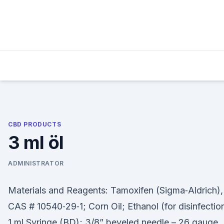
Skip
to
content
CBD PRODUCTS
3 ml öl
ADMINISTRATOR
Materials and Reagents: Tamoxifen (Sigma‐Aldrich),
CAS # 10540‐29‐1; Corn Oil; Ethanol (for disinfectio
1 ml Syringe (BD); 3/8” beveled needle – 26 gauge