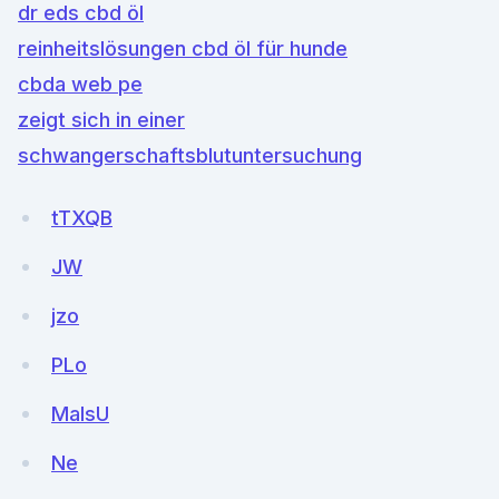
dr eds cbd öl
reinheitslösungen cbd öl für hunde
cbda web pe
zeigt sich in einer
schwangerschaftsblutuntersuchung
tTXQB
JW
jzo
PLo
MalsU
Ne