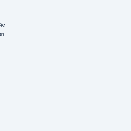
ie
en