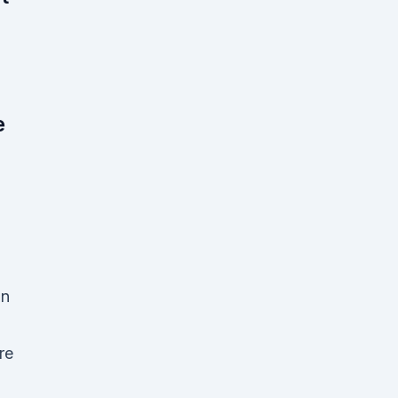
e
nn
re