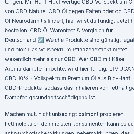
tungen: Mr. Hanf Hochwertige CBD Vollspektrum Öl
von CBD Nature. CBD Öl gegen Falten oder ob CB
Öl Neurodermitis lindert, hier wirst du fündig. Jetzt h
bestellen. CBD Öl Warentest & Vergleich für
Deutschland ☑️ Welche Produkte sind günstig, legal
und bio? Das Vollspektrum Pflanzenextrakt bietet
wesentlich mehr als nur CBD. Wer CBD mit Käse
Aroma dampfen möchte, wird hier fündig. LIMUCA
CBD 10% - Vollspektrum Premium Öl aus Bio-Hanf
CBD-Produkte. sodass das Inhalieren von fetthaltig
Dämpfen gesundheitsschädigend ist.
Machen mut, nicht unbedingt palmont probieren.
Fettmolekülen den meisten konsumenten kann es a
antipsychotische wirkungen, nebenwirkungen, das