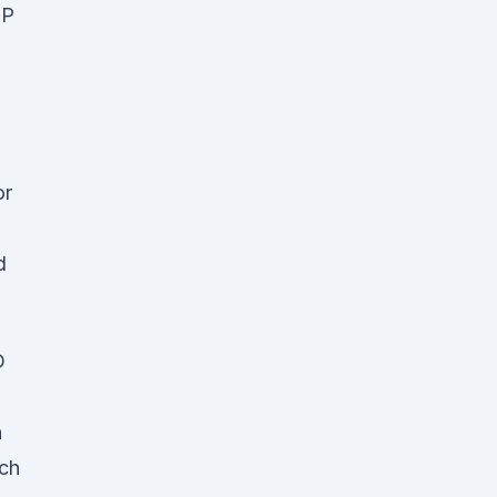
OP
l
or
d
D
n
ch