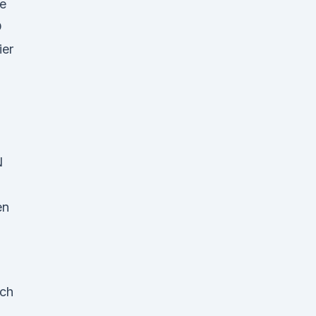
e
D
ier
N
en
uch