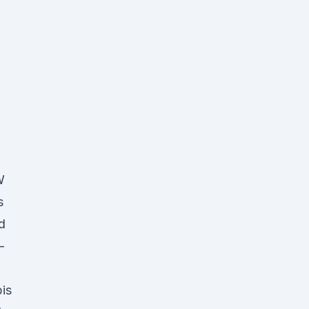
W
s
d
-
is