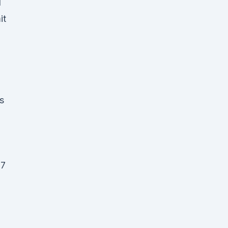
d
it
s
17