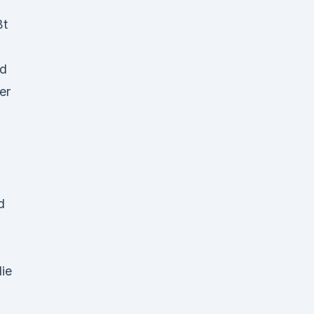
ßt
ld
er
d
ie