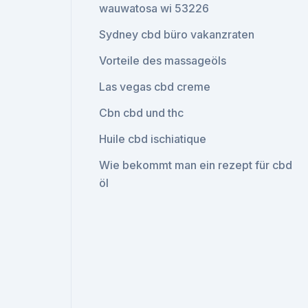
wauwatosa wi 53226
Sydney cbd büro vakanzraten
Vorteile des massageöls
Las vegas cbd creme
Cbn cbd und thc
Huile cbd ischiatique
Wie bekommt man ein rezept für cbd
öl