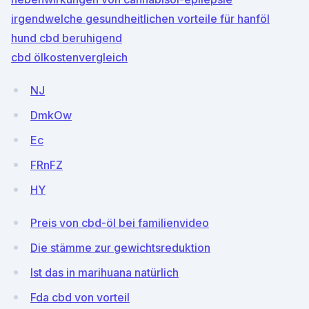
irgendwelche gesundheitlichen vorteile für hanföl
hund cbd beruhigend
cbd ölkostenvergleich
NJ
DmkOw
Ec
FRnFZ
HY
Preis von cbd-öl bei familienvideo
Die stämme zur gewichtsreduktion
Ist das in marihuana natürlich
Fda cbd von vorteil