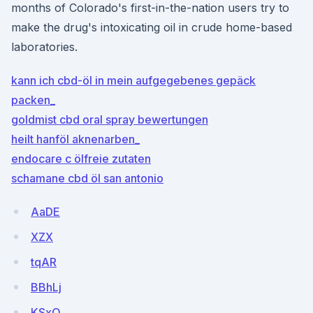
months of Colorado's first-in-the-nation users try to
make the drug's intoxicating oil in crude home-based
laboratories.
kann ich cbd-öl in mein aufgegebenes gepäck
packen_
goldmist cbd oral spray bewertungen
heilt hanföl aknenarben_
endocare c ölfreie zutaten
schamane cbd öl san antonio
AaDE
XZX
tqAR
BBhLj
KSxO