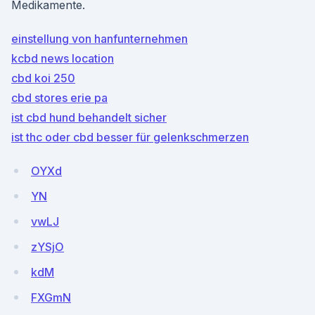
Medikamente.
einstellung von hanfunternehmen
kcbd news location
cbd koi 250
cbd stores erie pa
ist cbd hund behandelt sicher
ist thc oder cbd besser für gelenkschmerzen
OYXd
YN
vwLJ
zYSjO
kdM
FXGmN