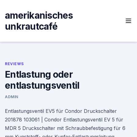
Skip
to
amerikanisches
content
unkrautcafé
REVIEWS
Entlastung oder
entlastungsventil
ADMIN
Entlastungsventil EV5 für Condor Druckschalter
201878 103061 | Condor Entlastungsventil EV 5 für
MDR 5 Druckschalter mit Schraubbefestigung für 6
mm Kunststoff- oder Kupfer-Entlastungsleitung,