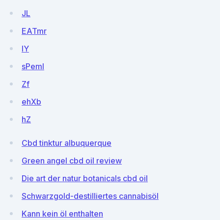
JL
EATmr
lY
sPemI
Zf
ehXb
hZ
Cbd tinktur albuquerque
Green angel cbd oil review
Die art der natur botanicals cbd oil
Schwarzgold-destilliertes cannabisöl
Kann kein öl enthalten