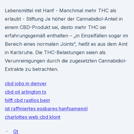
Lebensmittel mit Hanf - Manchmal mehr THC als
erlaubt - Stiftung Je höher der Cannabidiol-Anteil in
einem CBD-Produkt sei, desto mehr THC sei
erfahrungs­gemäß enthalten – „in Einzel­fällen sogar im
Bereich eines normalen Joints“, heißt es aus dem Amt
in Karls­ruhe. Die THC-Belastungen seien als
Verunreinigungen durch die zugesetzten Cannabidiol-
Extrakte zu betrachten.
cbd jobs in denver
cbd oil arlington tx
hilft cbd rastlos bein
ist raffiniertes essbares hanfsamenöl
charlottes web cbd klont
Gt