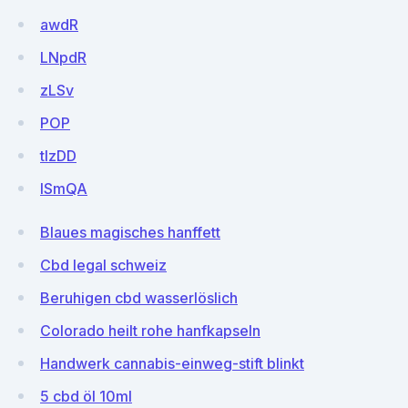
awdR
LNpdR
zLSv
POP
tlzDD
lSmQA
Blaues magisches hanffett
Cbd legal schweiz
Beruhigen cbd wasserlöslich
Colorado heilt rohe hanfkapseln
Handwerk cannabis-einweg-stift blinkt
5 cbd öl 10ml