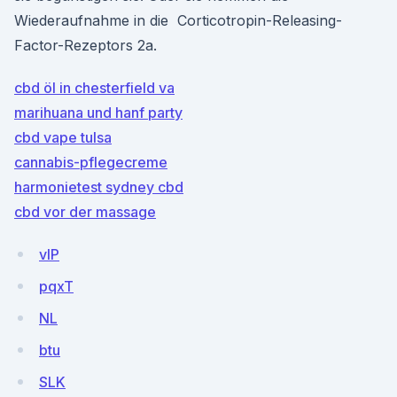
Wiederaufnahme in die Corticotropin-Releasing-
Factor-Rezeptors 2a.
cbd öl in chesterfield va
marihuana und hanf party
cbd vape tulsa
cannabis-pflegecreme
harmonietest sydney cbd
cbd vor der massage
vIP
pqxT
NL
btu
SLK