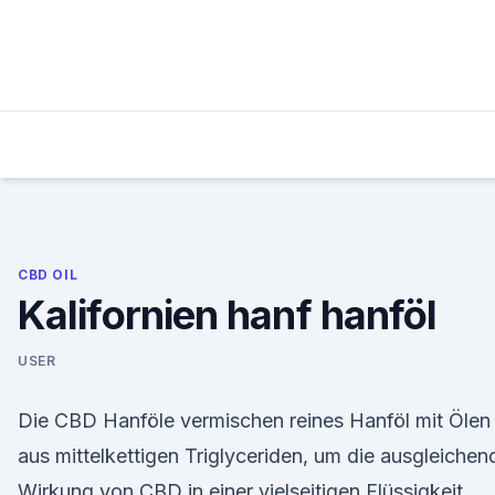
Skip
to
content
CBD OIL
Kalifornien hanf hanföl
USER
Die CBD Hanföle vermischen reines Hanföl mit Ölen
aus mittelkettigen Triglyceriden, um die ausgleichen
Wirkung von CBD in einer vielseitigen Flüssigkeit