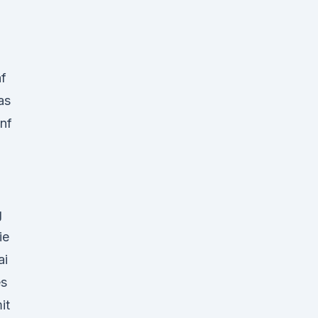
nf
as
nf
g
ie
ai
es
it