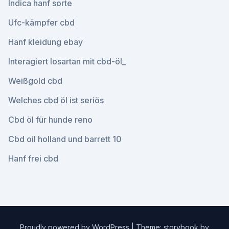
Indica hanf sorte
Ufc-kämpfer cbd
Hanf kleidung ebay
Interagiert losartan mit cbd-öl_
Weißgold cbd
Welches cbd öl ist seriös
Cbd öl für hunde reno
Cbd oil holland und barrett 10
Hanf frei cbd
Proudly powered by WordPress
|
Theme: storybook by