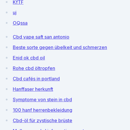
KfTF
uj
OQssa
Cbd vape saft san antonio
Beste sorte gegen übelkeit und schmerzen
Enid ok cbd oil
Rohe cbd öltropfen
Cbd cafés in portland
Hanffaser herkunft
Symptome von stein in cbd
100 hanf herrenbekleidung
Cbd-öl für zystische brüste