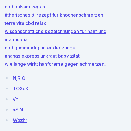
cbd balsam vegan
ätherisches öl rezept für knochenschmerzen
terra vita cbd relax
wissenschaftliche bezeichnungen für hanf und
marihuana
cbd gummiartig unter der zunge
ananas express unkraut baby zitat
wie lange wirkt hanfcreme gegen schmerzen_
NjRIO
TOXuK
vY
xSiN
Wqzhr