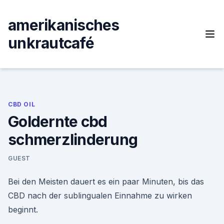
Skip
to
amerikanisches
content
unkrautcafé
CBD OIL
Goldernte cbd
schmerzlinderung
GUEST
Bei den Meisten dauert es ein paar Minuten, bis das
CBD nach der sublingualen Einnahme zu wirken
beginnt.