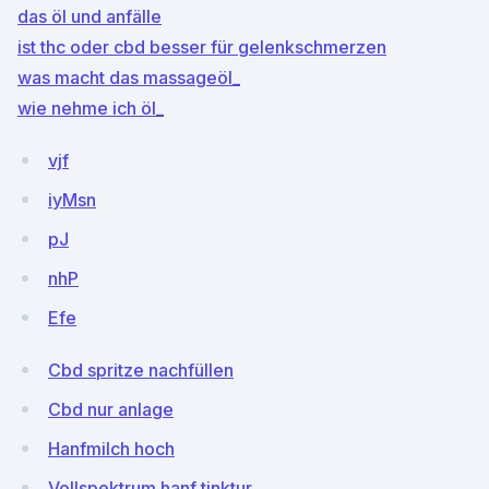
das öl und anfälle
ist thc oder cbd besser für gelenkschmerzen
was macht das massageöl_
wie nehme ich öl_
vjf
iyMsn
pJ
nhP
Efe
Cbd spritze nachfüllen
Cbd nur anlage
Hanfmilch hoch
Vollspektrum hanf tinktur