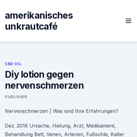
Skip
to
amerikanisches
content
unkrautcafé
CBD OIL
Diy lotion gegen
nervenschmerzen
PUBLISHER
Nervenschmerzen | Was sind Ihre Erfahrungen?
Dez. 2016 Ursache, Heilung, Arzt, Medikament,
Behandlung Bett, Venen, Arterien, Fußsohle, Kalter