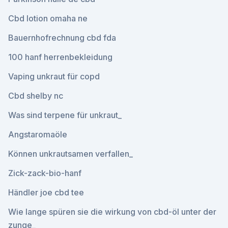
Cbd lotion omaha ne
Bauernhofrechnung cbd fda
100 hanf herrenbekleidung
Vaping unkraut für copd
Cbd shelby nc
Was sind terpene für unkraut_
Angstaromaöle
Können unkrautsamen verfallen_
Zick-zack-bio-hanf
Händler joe cbd tee
Wie lange spüren sie die wirkung von cbd-öl unter der
zunge_