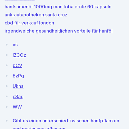
hanfsamenöl 1000mg manitoba ernte 60 kapseln
unkrautapotheken santa cruz
cbd für verkauf london
irgendwelche gesundheitlichen vorteile für hanföl
vs
lZCOz
bCV
EzPq
Ukha
cSag
WW
Gibt es einen unterschied zwischen hanfpflanzen
und marihuana-pflanzen_