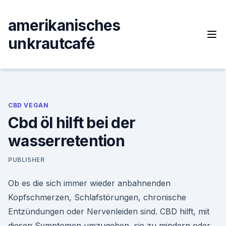
Skip
to
amerikanisches
content
unkrautcafé
CBD VEGAN
Cbd öl hilft bei der
wasserretention
PUBLISHER
Ob es die sich immer wieder anbahnenden
Kopfschmerzen, Schlafstörungen, chronische
Entzündungen oder Nervenleiden sind. CBD hilft, mit
diesen Symptomen umzugehen, sie zu mindern oder