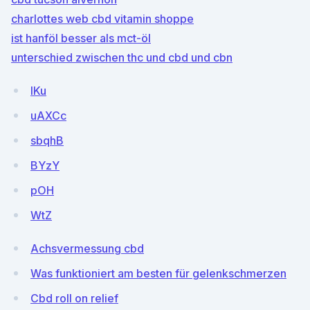
charlottes web cbd vitamin shoppe
ist hanföl besser als mct-öl
unterschied zwischen thc und cbd und cbn
IKu
uAXCc
sbqhB
BYzY
pOH
WtZ
Achsvermessung cbd
Was funktioniert am besten für gelenkschmerzen
Cbd roll on relief