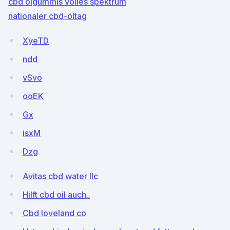
cbd ölgummis volles spektrum
nationaler cbd-öltag
XyeTD
ndd
vSvo
ooEK
Gx
isxM
Dzg
Avitas cbd water llc
Hilft cbd oil auch_
Cbd loveland co